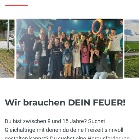
vorherige
näc
Wir brauchen DEIN FEUER!
Du bist zwischen 8 und 15 Jahre? Suchst
Gleichaltrige mit denen du deine Freizeit sinnvoll
gestalten kannst? Du suchst eine Herausforderung